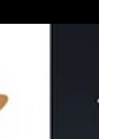
Venez observer le ciel avec découvertes
Célestes après une dégustation des vins de
Fronton le 23 juillet et le 3 août ! Reservation
directement sur le site de l'office, lien ci dessous
: https://www.helloasso.com/associations/office-
de-tourisme-du-vignoble-de-
fronton/evenements/balade-sous-les-etoiles-
au-domaine-plaisance-penavayre
https://www.helloasso.com/associations/office-
de-tourisme-du-vignoble-de-
fronton/evenements/balade-sous-les-etoiles-
au-domaine-de-lescure