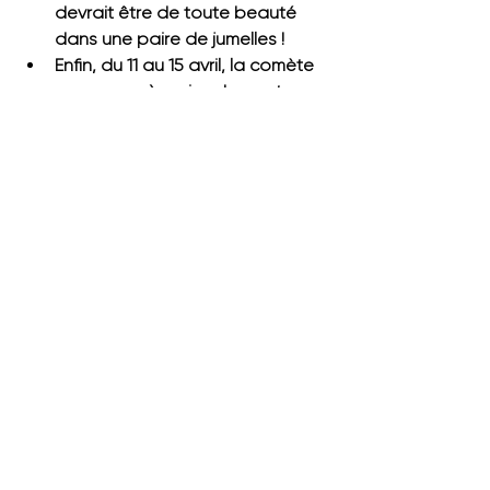
devrait être de toute beauté 
dans une paire de jumelles !
Enfin, du 11 au 15 avril, la comète 
progresse à moins de quatre 
degrés au sud de Jupiter.
À partir du 15 avril, la comète sera 
chaque jour plus proche du Soleil et 
deviendra difficile à observer aux 
latitudes moyennes de l’hémisphère 
nord. Elle sera au plus près du Soleil 
le 21 avril (à 117 millions de kilomètres) 
et deviendra invisible depuis 
l’hémisphère nord, alors même 
qu’elle sera au plus près de la Terre 
le 2 juin 2024, à 231 millions de 
kilomètres. Il faudra attendre ensuite 
2095 pour la voir à nouveau.