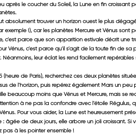
peu après le coucher du Soleil, 
la Lune en fin croissant 
anètes.
faut absolument trouver un horizon ouest le plus dégag
r exemple !), car les planètes Mercure et Vénus sont pa
, c’est parce que son apparition estivale décrit une tra
our Vénus, c’est parce qu’il s’agit de la toute fin de sa 
. Néanmoins, leur éclat les rend facilement repérables si
15 (heure de Paris)
, recherchez ces deux planètes situé
us de l’horizon, puis repérez également Mars un peu p
 brille beaucoup moins que Vénus et Mercure, mais se re
ttention à ne pas la confondre avec l’étoile Régulus, qu
Vénus. Pour vous aider, la Lune est heureusement prés
 : âgée de deux jours, elle arbore un joli croissant. Si
ez pas à les pointer ensemble !