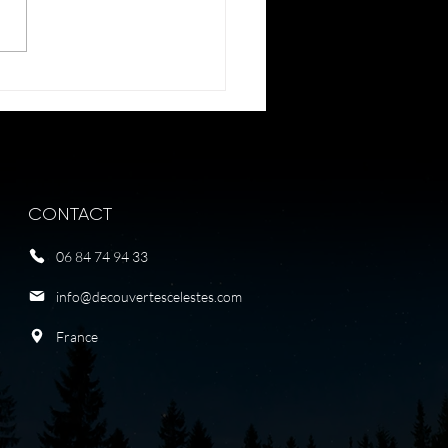
ival d'astronomie de
avel
CONTACT
06 84 74 94 33
info@decouvertescelestes.com
France