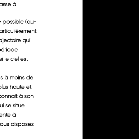
passe à 
é possible
 (au-
rticulièrement 
jectoire qui 
période 
 le ciel est 
es à moins de 
lus haute et 
connait à son 
i se situe 
ente à 
 vous disposez 