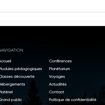
Veillée aux étoiles en
Fest
partenariat avec l'office du
Taut
tourisme des vignobles de
Fronton : Dégustation et
observation
NAVIGATION
Accueil
Conférences
Modules pédagogiques
Planétarium
Classes découverte
Voyages
Hébergements
Actualités
Matériel
Contact
Grand public
Politique de confidentialité