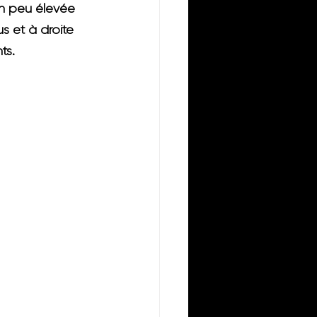
 un peu élevée 
s et à droite 
ts.